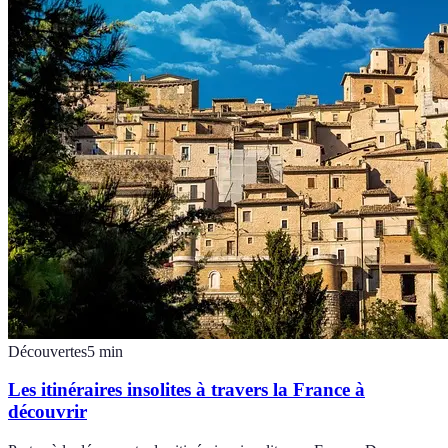
Découvertes
5
min
Les itinéraires insolites à travers la France à
découvrir