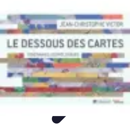
Itinéraires Insolites
Road Trip
Transport
Destinations
Randonnée
Tendances
Itinéraires Insolites