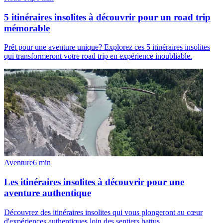
5 itinéraires insolites à découvrir pour un road trip
mémorable
Prêt pour une aventure unique? Explorez ces 5 itinéraires insolites
qui transformeront votre road trip en expérience inoubliable.
Aventure
6
min
Les itinéraires insolites à découvrir pour une
aventure authentique
Découvrez des itinéraires insolites qui vous plongeront au cœur
d'expériences authentiques loin des sentiers battus.