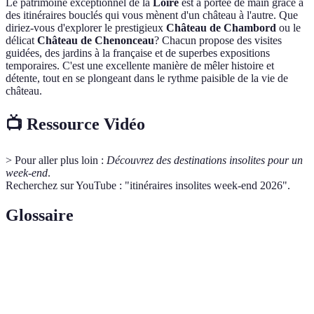
Le patrimoine exceptionnel de la
Loire
est à portée de main grâce à
des itinéraires bouclés qui vous mènent d'un château à l'autre. Que
diriez-vous d'explorer le prestigieux
Château de Chambord
ou le
délicat
Château de Chenonceau
? Chacun propose des visites
guidées, des jardins à la française et de superbes expositions
temporaires. C'est une excellente manière de mêler histoire et
détente, tout en se plongeant dans le rythme paisible de la vie de
château.
📺 Ressource Vidéo
> Pour aller plus loin :
Découvrez des destinations insolites pour un
week-end
.
Recherchez sur YouTube : "itinéraires insolites week-end 2026".
Glossaire
Terme
Définition
Itinéraire
Un parcours atypique et peu connu, offrant une
insolite
expérience unique et mémorable.