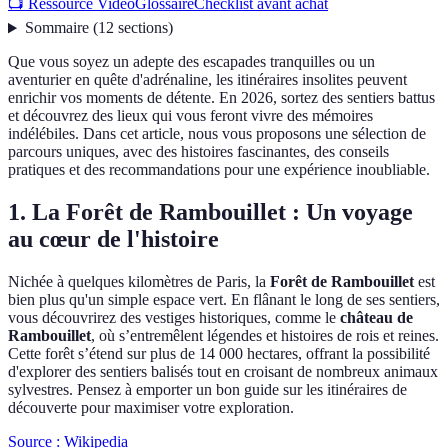
📺 Ressource Vidéo
Glossaire
Checklist avant achat
Sommaire
(
12
sections
)
Que vous soyez un adepte des escapades tranquilles ou un
aventurier en quête d'adrénaline, les itinéraires insolites peuvent
enrichir vos moments de détente. En 2026, sortez des sentiers battus
et découvrez des lieux qui vous feront vivre des mémoires
indélébiles. Dans cet article, nous vous proposons une sélection de
parcours uniques, avec des histoires fascinantes, des conseils
pratiques et des recommandations pour une expérience inoubliable.
1. La Forêt de Rambouillet : Un voyage
au cœur de l'histoire
Nichée à quelques kilomètres de Paris, la
Forêt de Rambouillet
est
bien plus qu'un simple espace vert. En flânant le long de ses sentiers,
vous découvrirez des vestiges historiques, comme le
château de
Rambouillet
, où s’entremêlent légendes et histoires de rois et reines.
Cette forêt s’étend sur plus de 14 000 hectares, offrant la possibilité
d'explorer des sentiers balisés tout en croisant de nombreux animaux
sylvestres. Pensez à emporter un bon guide sur les itinéraires de
découverte pour maximiser votre exploration.
Source : Wikipedia