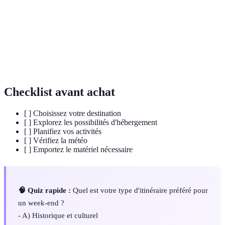
Un court voyage effectué pour le plaisir, souvent pour
Escapade
se ressourcer ou découvrir de nouveaux lieux.
Un chemin ou une piste réservé au passage des
Sentier
piétons, souvent en zone naturelle ou touristique.
Checklist avant achat
[ ] Choisissez votre destination
[ ] Explorez les possibilités d'hébergement
[ ] Planifiez vos activités
[ ] Vérifiez la météo
[ ] Emportez le matériel nécessaire
🧠 Quiz rapide :
Quel est votre type d'itinéraire préféré pour
un week-end ?
- A) Historique et culturel