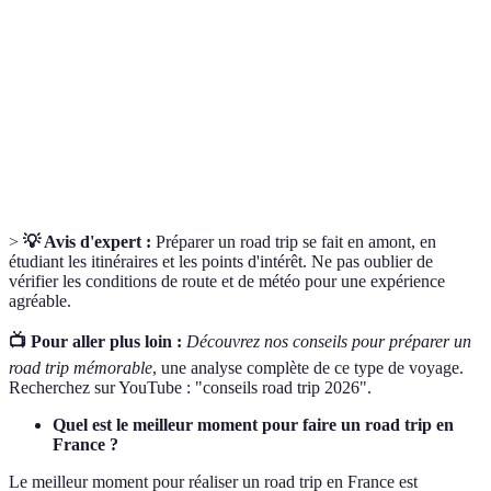
trip
explorés librement.
La mesure de la height d'un lieu par rapport au niveau
Altitude
de la mer.
Un parcours défini que l'on choisit de suivre lors d'un
Itinéraire
voyage.
>
💡 Avis d'expert :
Préparer un road trip se fait en amont, en
étudiant les itinéraires et les points d'intérêt. Ne pas oublier de
vérifier les conditions de route et de météo pour une expérience
agréable.
📺 Pour aller plus loin :
Découvrez nos conseils pour préparer un
road trip mémorable
, une analyse complète de ce type de voyage.
Recherchez sur YouTube : "conseils road trip 2026".
Quel est le meilleur moment pour faire un road trip en
France ?
Le meilleur moment pour réaliser un road trip en France est