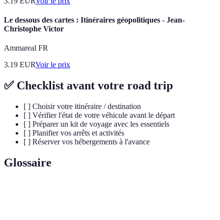
3.19
EUR
Voir le prix
Le dessous des cartes : Itinéraires géopolitiques - Jean-
Christophe Victor
Ammareal FR
3.19
EUR
Voir le prix
✅ Checklist avant votre road trip
[ ] Choisir votre itinéraire / destination
[ ] Vérifier l'état de votre véhicule avant le départ
[ ] Préparer un kit de voyage avec les essentiels
[ ] Planifier vos arrêts et activités
[ ] Réserver vos hébergements à l'avance
Glossaire
Terme
Définition
Road
Un voyage par la route où des plages et lieux sont