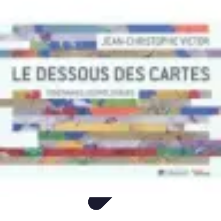
Itinéraires Insolites
Road Trip
Transport
Destinations
Randonnée
Tendances
Itinéraires Insolites