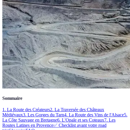
Sommaire
1. La Route des Créateurs
2. La Traversée des Châteaux
Médiévaux
3. Les Gorges du Tarn
4. La Route des Vins de l'Alsace
5.
La Côte Sauvage en Bretagne
6. L'Opale et ses Coteaux
7. Les
Routes Latines en Provence
✅ Checklist avant votre road