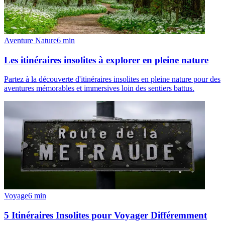
Aventure Nature
6
min
Les itinéraires insolites à explorer en pleine nature
Partez à la découverte d'itinéraires insolites en pleine nature pour des
aventures mémorables et immersives loin des sentiers battus.
Voyage
6
min
5 Itinéraires Insolites pour Voyager Différemment