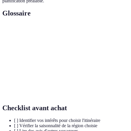
planification préalable.
Glossaire
Terme
Définition
Un parcours défini permettant de visiter plusieurs
Itinéraire
sites.
Tourisme
Un tourisme respectueux de l'environnement et
durable
des cultures.
Un endroit communément fréquenté par les
Sentier battu
touristes.
Checklist avant achat
[ ] Identifier vos intérêts pour choisir l'itinéraire
[ ] Vérifier la saisonnalité de la région choisie
[ ] Lire des avis d'autres voyageurs