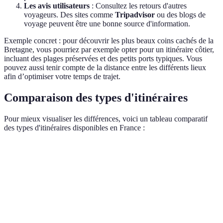
Les avis utilisateurs
: Consultez les retours d'autres
voyageurs. Des sites comme
Tripadvisor
ou des blogs de
voyage peuvent être une bonne source d'information.
Exemple concret : pour découvrir les plus beaux coins cachés de la
Bretagne, vous pourriez par exemple opter pour un itinéraire côtier,
incluant des plages préservées et des petits ports typiques. Vous
pouvez aussi tenir compte de la distance entre les différents lieux
afin d’optimiser votre temps de trajet.
Comparaison des types d'itinéraires
Pour mieux visualiser les différences, voici un tableau comparatif
des types d'itinéraires disponibles en France :
Type d'itinéraire
Avantages
Inconvénients
Recommand
Découverte
Musées,
Peut être
Culturel
d'histoires
monuments
bondé
locales
historiques