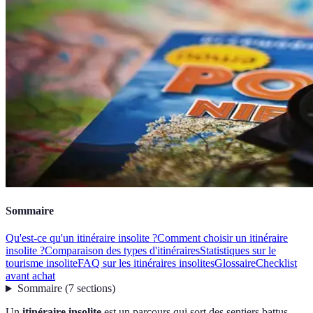
Sommaire
Qu'est-ce qu'un itinéraire insolite ?
Comment choisir un itinéraire
insolite ?
Comparaison des types d'itinéraires
Statistiques sur le
tourisme insolite
FAQ sur les itinéraires insolites
Glossaire
Checklist
avant achat
Sommaire
(
7
sections
)
Un
itinéraire insolite
est un parcours qui sort des sentiers battus,