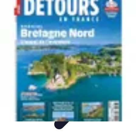
Itinéraires Insolites
Road Trip
Transport
Destinations
Randonnée
Tendances
Itinéraires Insolites