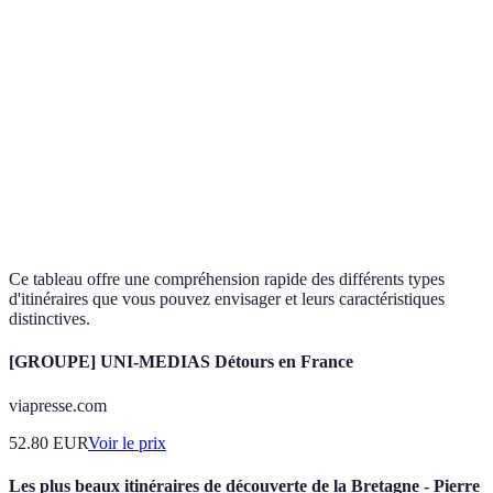
Beauté des
Accès parfois
Parcs naturel
Naturel
paysages
difficile
randonnées
Découvertes
Budget plus
Visites de
Gastronomique
culinaires
élevé
vignobles, m
uniques
Nécessite une
Expériences
Escalade, ka
Aventureux
bonne
immersives
circuits à vtt
préparation
Ce tableau offre une compréhension rapide des différents types
d'itinéraires que vous pouvez envisager et leurs caractéristiques
distinctives.
[GROUPE] UNI-MEDIAS Détours en France
viapresse.com
52.80
EUR
Voir le prix
Les plus beaux itinéraires de découverte de la Bretagne - Pierre