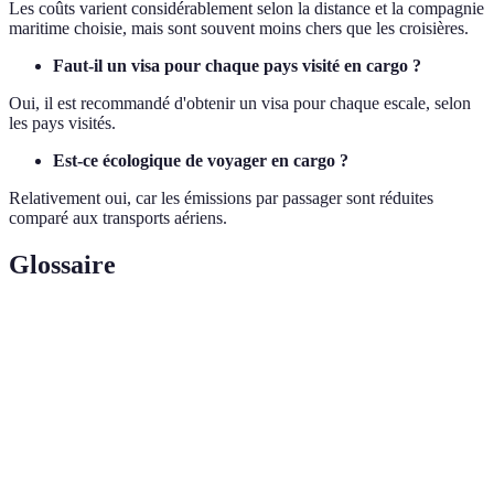
Les coûts varient considérablement selon la distance et la compagnie
maritime choisie, mais sont souvent moins chers que les croisières.
Faut-il un visa pour chaque pays visité en cargo ?
Oui, il est recommandé d'obtenir un visa pour chaque escale, selon
les pays visités.
Est-ce écologique de voyager en cargo ?
Relativement oui, car les émissions par passager sont réduites
comparé aux transports aériens.
Glossaire
Terme
Définition
Cargo
Navire transportant des marchandises
Escale
Arrêt dans un port durant le voyage
Navire
Grand bateau utilisé pour le transport maritime