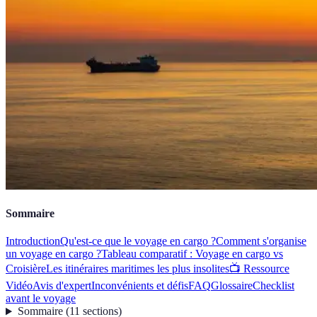
Sommaire
Introduction
Qu'est-ce que le voyage en cargo ?
Comment s'organise
un voyage en cargo ?
Tableau comparatif : Voyage en cargo vs
Croisière
Les itinéraires maritimes les plus insolites
📺 Ressource
Vidéo
Avis d'expert
Inconvénients et défis
FAQ
Glossaire
Checklist
avant le voyage
Sommaire
(
11
sections
)