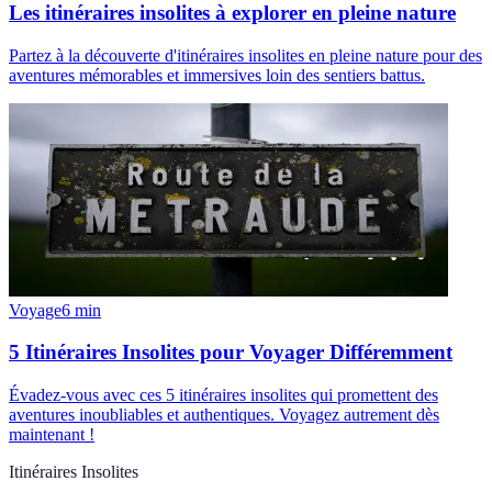
Les itinéraires insolites à explorer en pleine nature
Partez à la découverte d'itinéraires insolites en pleine nature pour des
aventures mémorables et immersives loin des sentiers battus.
Voyage
6
min
5 Itinéraires Insolites pour Voyager Différemment
Évadez-vous avec ces 5 itinéraires insolites qui promettent des
aventures inoubliables et authentiques. Voyagez autrement dès
maintenant !
Itinéraires Insolites