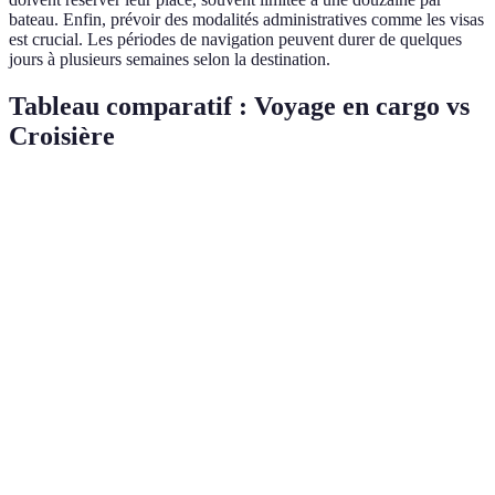
bateau. Enfin, prévoir des modalités administratives comme les visas
est crucial. Les périodes de navigation peuvent durer de quelques
jours à plusieurs semaines selon la destination.
Tableau comparatif : Voyage en cargo vs
Croisière
Critère
Voyage en cargo
Croisière
Luxe souvent
Confort
Basique à confortable
compris
Variable, souvent
Prix
Moins cher
élevé
Émissions
Plus élevées par
Faibles par passager
Carbone
passager
Ports industriels moins
Ports très
Villes visitées