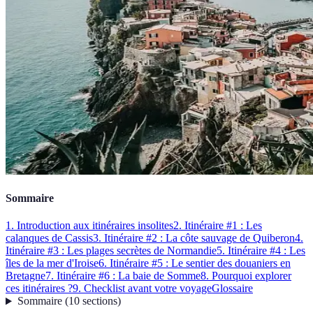
Sommaire
1. Introduction aux itinéraires insolites
2. Itinéraire #1 : Les
calanques de Cassis
3. Itinéraire #2 : La côte sauvage de Quiberon
4.
Itinéraire #3 : Les plages secrètes de Normandie
5. Itinéraire #4 : Les
îles de la mer d'Iroise
6. Itinéraire #5 : Le sentier des douaniers en
Bretagne
7. Itinéraire #6 : La baie de Somme
8. Pourquoi explorer
ces itinéraires ?
9. Checklist avant votre voyage
Glossaire
Sommaire
(
10
sections
)