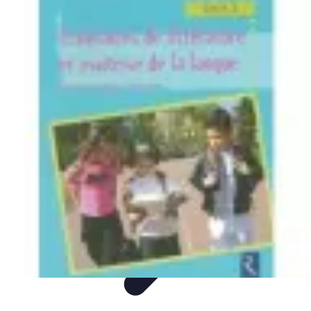
Itinéraires Insolites
Road Trip
Transport
Destinations
Randonnée
Tendances
Itinéraires Insolites