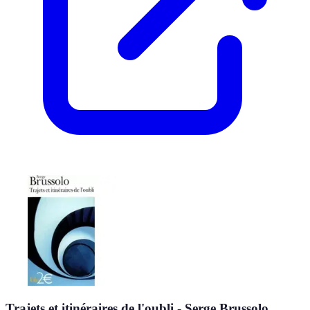
Trajets et itinéraires de l'oubli - Serge Brussolo