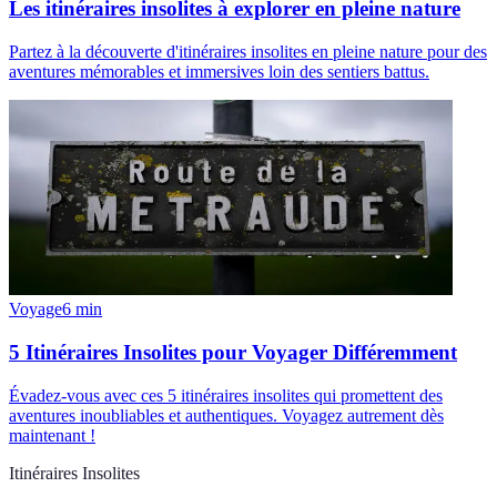
Les itinéraires insolites à explorer en pleine nature
Partez à la découverte d'itinéraires insolites en pleine nature pour des
aventures mémorables et immersives loin des sentiers battus.
Voyage
6
min
5 Itinéraires Insolites pour Voyager Différemment
Évadez-vous avec ces 5 itinéraires insolites qui promettent des
aventures inoubliables et authentiques. Voyagez autrement dès
maintenant !
Itinéraires Insolites