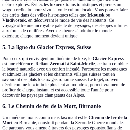
d'être explorés. Évitez les luxueux trains touristiques et prenez un
wagon ordinaire pour vivre la vraie culture locale. Vous pouvez faire
des arrêts dans des villes historiques telles que
Irkoutsk
ou
Vladivostok
, en découvrant le mode de vie des habitants. Ce
voyage offre une incroyable palette de paysages, des steppes infinies
aux forêts de conifères. Avec des heures à admirer le monde
extérieur, chaque moment devient unique.
5. La ligne du Glacier Express, Suisse
Pour ceux qui envisagent un itinéraire de luxe, le
Glacier Express
est une référence. Reliant
Zermatt
à
Saint-Moritz
, ce train combine
la beauté naturelle avec un confort inégalé. Parcourez les montagnes
et admirez les glaciers et les charmants villages suisses tout en
savourant des plats locaux gastronomie suisse. Le trajet, souvent
décrit comme le « train le plus lent au monde », permet vraiment de
profiter de chaque instant, et est accessible toute l'année pour
découvrir les paysages changeants des Alpes.
6. Le Chemin de fer de la Mort, Birmanie
Un itinéraire moins connu mais fascinant est le
Chemin de fer de la
Mort
en Birmanie, construit pendant la Seconde Guerre mondiale.
Ce parcours vous amène à travers des paysages époustouflants de