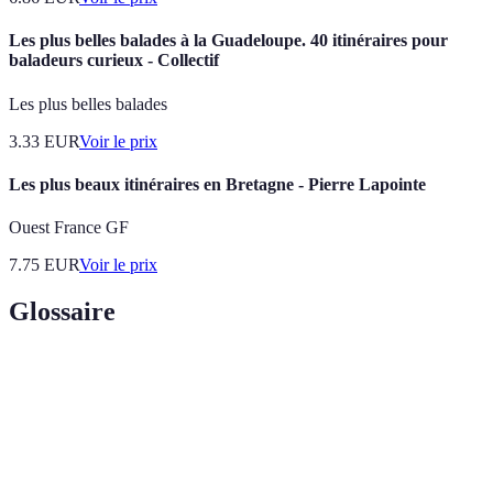
Les plus belles balades à la Guadeloupe. 40 itinéraires pour
baladeurs curieux - Collectif
Les plus belles balades
3.33
EUR
Voir le prix
Les plus beaux itinéraires en Bretagne - Pierre Lapointe
Ouest France GF
7.75
EUR
Voir le prix
Glossaire
Terme
Définition
Train à
Un train conçu pour gravir des pentes raides grâce à
crémaillère
un système de crémaillère.