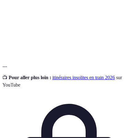
Un réseau de voies ferrées reliant différentes
Chemin de
destinations pour le transport de passagers et de
fer
marchandises.
Un chemin aménagé pour le passage de trains,
Voie ferrée
composé de rails posés sur une surface et soutenus
par des traverses.
---
📺
Pour aller plus loin :
itinéraires insolites en train 2026
sur
YouTube