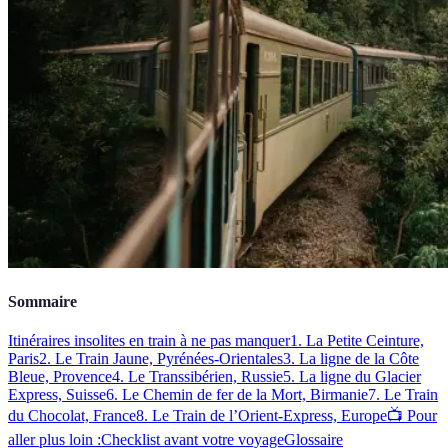
Sommaire
Itinéraires insolites en train à ne pas manquer
1. La Petite Ceinture,
Paris
2. Le Train Jaune, Pyrénées-Orientales
3. La ligne de la Côte
Bleue, Provence
4. Le Transsibérien, Russie
5. La ligne du Glacier
Express, Suisse
6. Le Chemin de fer de la Mort, Birmanie
7. Le Train
du Chocolat, France
8. Le Train de l’Orient-Express, Europe
📺 Pour
aller plus loin :
Checklist avant votre voyage
Glossaire