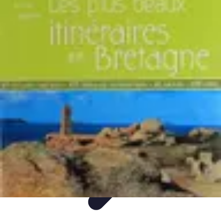
Itinéraires Insolites
Road Trip
Transport
Destinations
Randonnée
Tendances
Itinéraires Insolites