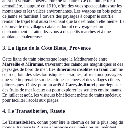
aussi un véritable observatoire de la nature. Ce chemin de fer à
crémaillère, inauguré en 1910, offre des vues spectaculaires sur les
montagnes et les vallées environnantes. Les wagons en bois peints
de jaune se faufilent à travers des paysages à couper le souffle,
rendant le trajet tout aussi fascinant que la destination elle-même. La
découverte des villages catalans durant ce voyage est un
enchantement — attendez-vous à des petits marchés et à une
ambiance chaleureuse.
3. La ligne de la Côte Bleue, Provence
Cette ligne de train pittoresque longe la Méditerranée entre
Marseille
et
Miramas
, traversant des calanques magnifiques et des
paysages de bord de mer. Les
itinéraires insolites en train
comme
celui-ci, loin des sites touristiques classiques, offrent aux passagers
une vue imprenable sur des criques cachées et des villages côtiers
pittoresques. Optez pour un arrêt à
Carry-le-Rouet
pour déguster
des fruits de mer locaux ou pour explorer les sentiers environnants.
En juillet et août, les visiteurs bénéficient même de trains spéciaux
pour faciliter l'accès aux plages.
4. Le Transsibérien, Russie
Le
Transsibérien
, connu pour être le chemin de fer le plus long du
monde, traverse la Russie et propose des itinéraires qui méritent