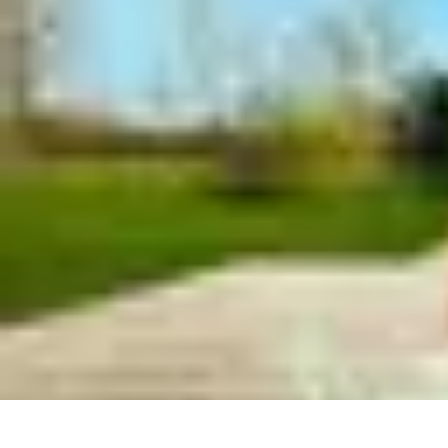
Itinéraires Insolites
Road Trip
Transport
Destinations
Randonnée
Tendances
Itinéraires Insolites