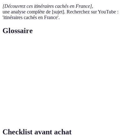
[Découvrez ces itinéraires cachés en France]
,
une analyse complète de [sujet]. Recherchez sur YouTube :
'itinéraires cachés en France'.
Glossaire
Terme
Définition
Itinéraires
Chemins ou routes moins connus, souvent négligés
cachés
par le tourisme traditionnel.
Voyage spirituel entrepris pour visiter des lieux saints
Pèlerinage
ou significatifs.
Chemin, souvent balisé, utilisé pour la randonnée ou
Sentier
la promenade.
Checklist avant achat