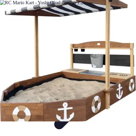
Itinéraires Insolites
Road Trip
Transport
Destinations
Randonnée
Tendances
Itinéraires Insolites