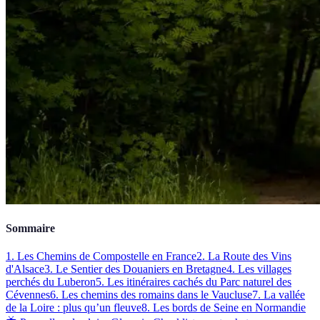
Sommaire
1. Les Chemins de Compostelle en France
2. La Route des Vins
d'Alsace
3. Le Sentier des Douaniers en Bretagne
4. Les villages
perchés du Luberon
5. Les itinéraires cachés du Parc naturel des
Cévennes
6. Les chemins des romains dans le Vaucluse
7. La vallée
de la Loire : plus qu’un fleuve
8. Les bords de Seine en Normandie