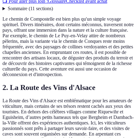
📺 Pour aller plus loin :
Glossaire
Checklist avant achat
Sommaire
(
11
sections
)
Le chemin de Compostelle est bien plus qu'un simple voyage
spirituel. Divers itinéraires, dont certains méconnus, traversent notre
pays, offrant une immersion dans la nature et la culture française.
Par exemple, le chemin de Le Puy-en-Velay attire de nombreux
pèlerins, mais la variante via le chemin de Conques reste moins
fréquentée, avec des paysages de collines verdoyantes et des petites
chapelles anciennes. En empruntant ces routes, il est possible de
rencontrer des artisans locaux, de déguster des produits du terroir et
de découvrir des histoires captivantes qui témoignent de la richesse
culturelle du pays. Cette aventure est aussi une occasion de
déconnexion et d'introspection.
2. La Route des Vins d'Alsace
La Route des Vins d'Alsace est emblématique pour les amateurs de
viticulture, mais certains de ses trésors restent cachés aux yeux des
touristes. En dehors des célèbres villages comme Riquewihr et
Eguisheim, d’autres petits hameaux tels que Bergheim et Dambach-
la-Ville offrent des expériences authentiques. Ici, les viticulteurs
passionnés sont prêts à partager leurs savoir-faire, et des visites de
caves sont souvent organisées sur demande. En arpentant ces