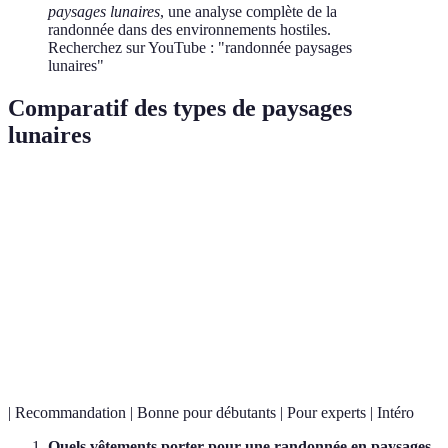
paysages lunaires
, une analyse complète de la
randonnée dans des environnements hostiles.
Recherchez sur YouTube : "randonnée paysages
lunaires"
Comparatif des types de paysages
lunaires
Aspect
Désert Lunaire
Roches Volcaniques
Cratè
Enclo
Environnement
Aride, sableux
Rocheux, escarpé
prof
Accessibilité
Modérée
Difficile
Modé
Risques
Déshydratation
Glissades
Chute
| Recommandation | Bonne pour débutants | Pour experts | Intéro
Quels vêtements porter pour une randonnée en paysages