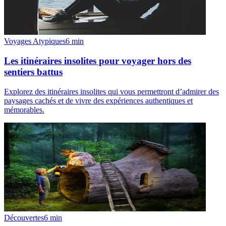
Voyages Atypiques
6
min
Les itinéraires insolites pour voyager hors des
sentiers battus
Explorez des itinéraires insolites qui vous permettront d’admirer des
paysages cachés et de vivre des expériences authentiques et
mémorables.
Découvertes
6
min