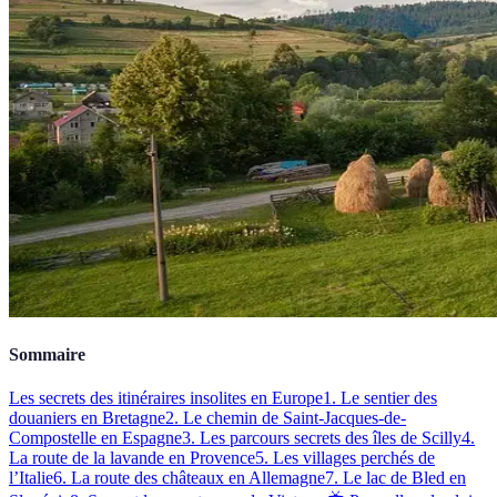
Sommaire
Les secrets des itinéraires insolites en Europe
1. Le sentier des
douaniers en Bretagne
2. Le chemin de Saint-Jacques-de-
Compostelle en Espagne
3. Les parcours secrets des îles de Scilly
4.
La route de la lavande en Provence
5. Les villages perchés de
l’Italie
6. La route des châteaux en Allemagne
7. Le lac de Bled en