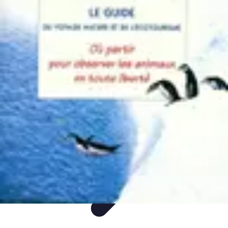
Itinéraires Insolites
Road Trip
Transport
Destinations
Randonnée
Tendances
Itinéraires Insolites