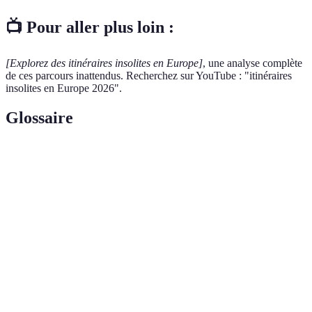
📺 Pour aller plus loin :
[Explorez des itinéraires insolites en Europe]
, une analyse complète
de ces parcours inattendus. Recherchez sur YouTube : "itinéraires
insolites en Europe 2026".
Glossaire
Terme
Définition
GR34
Sentier de randonnée côtier en Bretagne.
Camino del
Itinéraire pèlerin en Espagne longeant la côte.
Norte
Villages
Villages historiques situés en hauteur, souvent
perchés
médiévaux.