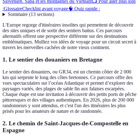
Slovénie
8. Sapa et les montagnes du Vietnam
📺 Pour aller plus loin
:
Glossaire
Checklist avant voyage
🧠 Quiz rapide :
Sommaire
(
13
sections
)
L'Europe regorge d'itinéraires insolites qui permettent de découvrir
des sites uniques et de sortir des sentiers battus. Ces parcours
alternatifs offrent une perspective différente sur des destinations
emblématiques. Mulliez vos idées de voyage pour un circuit secret à
travers les merveilles cachées de notre vieux continent.
1. Le sentier des douaniers en Bretagne
Le sentier des douaniers, ou GR34, est un chemin côtier de 2 000
km qui serpente le long des côtes bretonnes. Ce parcours offre des
vues spectaculaires sur l’océan Atlantique et permet d’explorer des
paysages variés, des plages de sable fin aux falaises escarpées.
Chaque étape est une invitation à découvrir des petits ports de pêche
pittoresques et des villages authentiques. En 2026, plus de 200 000
randonneurs y sont attendus, et c'est l'un des itinéraires les plus
prisés pour les amateurs de nature et de randonnée.
2. Le chemin de Saint-Jacques-de-Compostelle en
Espagne