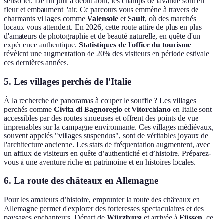
sensoriel. De fin juin à début août, les champs de lavande sont en
fleur et embaument l'air. Ce parcours vous emmène à travers de
charmants villages comme
Valensole
et
Sault
, où des marchés
locaux vous attendent. En 2026, cette route attire de plus en plus
d'amateurs de photographie et de beauté naturelle, en quête d'un
expérience authentique.
Statistiques de l'office du tourisme
révèlent une augmentation de 20% des visiteurs en période estivale
ces dernières années.
5. Les villages perchés de l’Italie
À la recherche de panoramas à couper le souffle ? Les villages
perchés comme
Civita di Bagnoregio
et
Vitorchiano
en Italie sont
accessibles par des routes sinueuses et offrent des points de vue
imprenables sur la campagne environnante. Ces villages médiévaux,
souvent appelés "villages suspendus", sont de véritables joyaux de
l'architecture ancienne. Les stats de fréquentation augmentent, avec
un afflux de visiteurs en quête d’authenticité et d’histoire. Préparez-
vous à une aventure riche en patrimoine et en histoires locales.
6. La route des châteaux en Allemagne
Pour les amateurs d’histoire, emprunter la route des châteaux en
Allemagne permet d'explorer des forteresses spectaculaires et des
paysages enchanteurs. Départ de
Würzburg
et arrivée à
Füssen
, ce