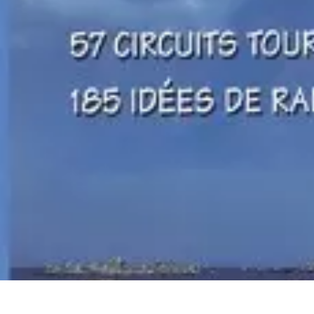
Itinéraires Insolites
Road Trip
Transport
Destinations
Randonnée
Tendances
Itinéraires Insolites