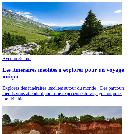
Aventure
6
min
Les itinéraires insolites à explorer pour un voyage
unique
Explorez des itinéraires insolites autour du monde ! Des parcours
inédits vous attendent pour une expérience de voyage unique et
inoubliable.