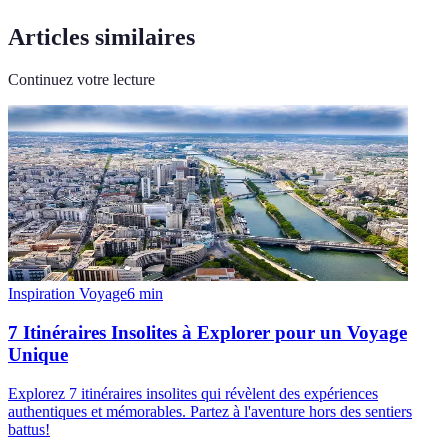
Articles similaires
Continuez votre lecture
Inspiration Voyage
6
min
7 Itinéraires Insolites à Explorer pour un Voyage
Unique
Explorez 7 itinéraires insolites qui révèlent des expériences
authentiques et mémorables. Partez à l'aventure hors des sentiers
battus!