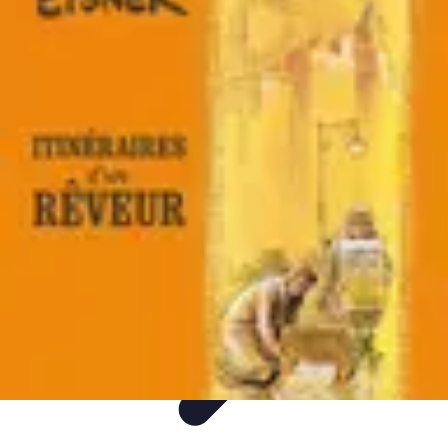
Itinéraires Insolites
Road Trip
Transport
Destinations
Randonnée
Tendances
Itinéraires Insolites