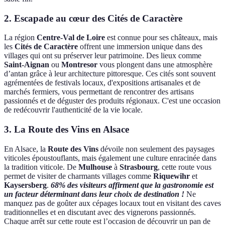
2. Escapade au cœur des Cités de Caractère
La région
Centre-Val de Loire
est connue pour ses châteaux, mais
les
Cités de Caractère
offrent une immersion unique dans des
villages qui ont su préserver leur patrimoine. Des lieux comme
Saint-Aignan
ou
Montresor
vous plongent dans une atmosphère
d’antan grâce à leur architecture pittoresque. Ces cités sont souvent
agrémentées de festivals locaux, d'expositions artisanales et de
marchés fermiers, vous permettant de rencontrer des artisans
passionnés et de déguster des produits régionaux. C'est une occasion
de redécouvrir l'authenticité de la vie locale.
3. La Route des Vins en Alsace
En Alsace, la
Route des Vins
dévoile non seulement des paysages
viticoles époustouflants, mais également une culture enracinée dans
la tradition viticole. De
Mulhouse
à
Strasbourg
, cette route vous
permet de visiter de charmants villages comme
Riquewihr
et
Kaysersberg
.
68% des visiteurs affirment que la gastronomie est
un facteur déterminant dans leur choix de destination !
Ne
manquez pas de goûter aux cépages locaux tout en visitant des caves
traditionnelles et en discutant avec des vignerons passionnés.
Chaque arrêt sur cette route est l’occasion de découvrir un pan de