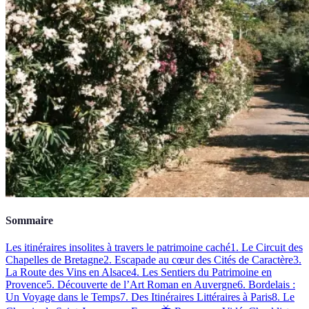
Sommaire
Les itinéraires insolites à travers le patrimoine caché
1. Le Circuit des
Chapelles de Bretagne
2. Escapade au cœur des Cités de Caractère
3.
La Route des Vins en Alsace
4. Les Sentiers du Patrimoine en
Provence
5. Découverte de l’Art Roman en Auvergne
6. Bordelais :
Un Voyage dans le Temps
7. Des Itinéraires Littéraires à Paris
8. Le