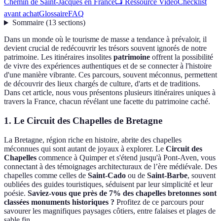
Chemin de Saint-Jacques en France
📺 Ressource Vidéo
Checklist
avant achat
Glossaire
FAQ
Sommaire
(
13
sections
)
Dans un monde où le tourisme de masse a tendance à prévaloir, il
devient crucial de redécouvrir les trésors souvent ignorés de notre
patrimoine. Les itinéraires insolites
patrimoine
offrent la possibilité
de vivre des expériences authentiques et de se connecter à l'histoire
d'une manière vibrante. Ces parcours, souvent méconnus, permettent
de découvrir des lieux chargés de culture, d'arts et de traditions.
Dans cet article, nous vous présentons plusieurs itinéraires uniques à
travers la France, chacun révélant une facette du patrimoine caché.
1. Le Circuit des Chapelles de Bretagne
La Bretagne, région riche en histoire, abrite des chapelles
méconnues qui sont autant de joyaux à explorer. Le
Circuit des
Chapelles
commence à Quimper et s'étend jusqu'à Pont-Aven, vous
connectant à des témoignages architecturaux de l’ère médiévale. Des
chapelles comme celles de
Saint-Cado
ou de
Saint-Barbe
, souvent
oubliées des guides touristiques, séduisent par leur simplicité et leur
poésie.
Saviez-vous que près de 7% des chapelles bretonnes sont
classées monuments historiques ?
Profitez de ce parcours pour
savourer les magnifiques paysages côtiers, entre falaises et plages de
sable fin.