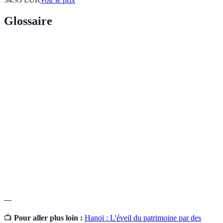
Glossaire
Terme
Définition
Itinéraire
Parcours peu fréquenté par les touristes, révélant des
insolite
trésors cachés.
Patrimoine
Ensemble des biens et savoirs hérités de nos
culturel
ancêtres, valorisés pour leur importance historique.
Ville ou village ayant un patrimoine architectural et
Cité de
culturel notable, souvent mis en valeur par la
Caractère
communauté.
---
📺
Pour aller plus loin :
Hanoï : L'éveil du patrimoine par des