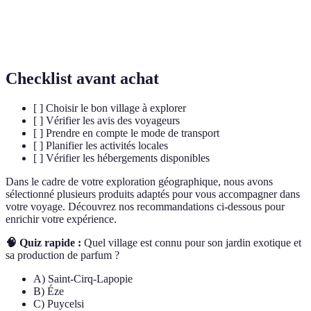
Patrimoine
Reconnaissance d'un site pour sa valeur universelle
de
et sa protection par l'organisation des Nations
l'UNESCO
Unies.
Checklist avant achat
[ ] Choisir le bon village à explorer
[ ] Vérifier les avis des voyageurs
[ ] Prendre en compte le mode de transport
[ ] Planifier les activités locales
[ ] Vérifier les hébergements disponibles
Dans le cadre de votre exploration géographique, nous avons
sélectionné plusieurs produits adaptés pour vous accompagner dans
votre voyage. Découvrez nos recommandations ci-dessous pour
enrichir votre expérience.
🧠 Quiz rapide :
Quel village est connu pour son jardin exotique et
sa production de parfum ?
A) Saint-Cirq-Lapopie
B) Éze
C) Puycelsi