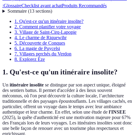
:
Glossaire
Checklist avant achat
Produits Recommandés
Sommaire
(
13
sections
)
1. Qu'est-ce qu'un itinéraire insolite?
2. Comment planifier votre voyage
3. Village de Saint-Cirq-Lapopie
4. Le charme de Riquewihr
5. Découverte de Conques
6. La magie de Puycelsi
7. Villages perchés du Verdon
8. Explorez Éze
1. Qu'est-ce qu'un itinéraire insolite?
Un
itinéraire insolite
se distingue par son aspect unique, éloigné
des sentiers battus. Il permet d'accéder à des lieux souvent
méconnus, où l'on peut découvrir la culture locale, l’architecture
traditionnelle et des paysages époustouflants. Les villages cachés, en
particulier, offrent un voyage dans le temps avec leur ambiance
authentique et leur charme. En effet, selon une étude de
l'INSEE
(2025), la quête d'authenticité est une motivation majeure pour 67%
des Français lors de leurs voyages. Les itinéraires insolites sont donc
une belle façon de renouer avec un tourisme plus respectueux et
enrichissant.