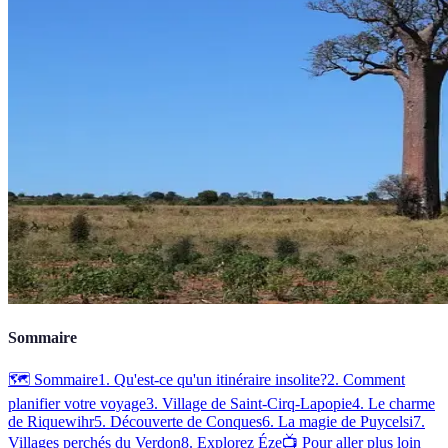
Sommaire
🗺️ Sommaire
1. Qu'est-ce qu'un itinéraire insolite?
2. Comment
planifier votre voyage
3. Village de Saint-Cirq-Lapopie
4. Le charme
de Riquewihr
5. Découverte de Conques
6. La magie de Puycelsi
7.
Villages perchés du Verdon
8. Explorez Éze
📺 Pour aller plus loin