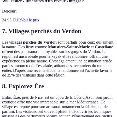
Will Eisner - Itinéraires d'un rêveur - intégrale
Delcourt
34.95
EUR
Voir le prix
7. Villages perchés du Verdon
Les
villages perchés du Verdon
sont parfaits pour ceux qui aiment
la nature. Des lieux comme
Moustiers-Sainte-Marie
et
Castellane
offrent des panoramas incroyables sur les gorges du Verdon. La
région est aussi idéale pour le kayak et la randonnée, offrant une
expérience en pleine nature. C’est également une destination prisée
par les amoureux de l'escalade, attirant des aventuriers du monde
entier. D'après une récente étude, la randonnée est l'activité favorite
de 35% des visiteurs dans cette région.
8. Explorez Éze
Enfin,
Éze
, près de Nice, est un bijou de la Côte d'Azur. Son jardin
exotique offre une vue imprenable sur la mer Méditerranée. Ce
village est réputé pour son artisanat, notamment la fabrication de
parfum. Les visiteurs ont souvent plaisir à découvrir les techniques
artisanales des parfumeurs locaux, tout en s'émerveillant des ruelles