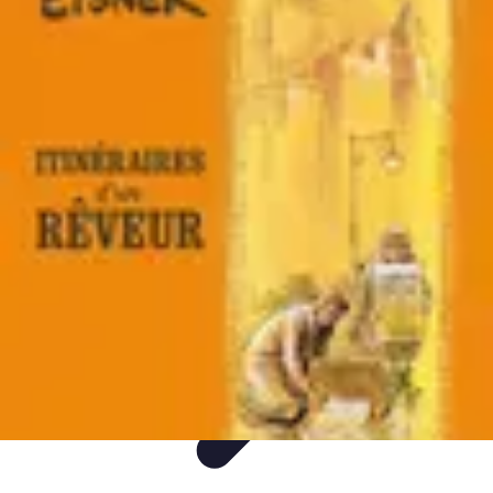
Itinéraires Insolites
Road Trip
Transport
Destinations
Randonnée
Tendances
Itinéraires Insolites