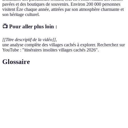
pavées et des boutiques de souvenirs. Environ 200 000 personnes
visitent Éze chaque année, attirées par son atmosphère charmante et
son héritage culturel.
📺 Pour aller plus loin :
[[Titre descriptif de la vidéo]]
,
une analyse complète des villages cachés à explorer. Recherchez sur
YouTube : "itinéraires insolites villages cachés 2026".
Glossaire
Terme
Définition
Village
Un village construit sur une colline ou un
Perché
escarpement, souvent avec des vues panoramiques.
Gastronomie
Ensemble des plats typiques d'une région, souvent
Locale
préparés avec des ingrédients locaux.