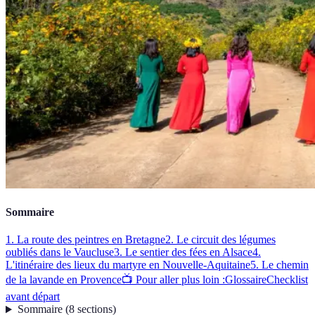
Sommaire
1. La route des peintres en Bretagne
2. Le circuit des légumes
oubliés dans le Vaucluse
3. Le sentier des fées en Alsace
4.
L'itinéraire des lieux du martyre en Nouvelle-Aquitaine
5. Le chemin
de la lavande en Provence
📺 Pour aller plus loin :
Glossaire
Checklist
avant départ
Sommaire
(
8
sections
)