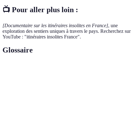
📺 Pour aller plus loin :
[Documentaire sur les itinéraires insolites en France]
, une
exploration des sentiers uniques à travers le pays. Recherchez sur
YouTube : "itinéraires insolites France".
Glossaire
Terme
Définition
Forme de tourisme centré sur des expériences
Écotourisme
respectueuses de l'environnement et de la nature.
La variété des espèces vivantes dans un
Biodiversité
écosystème.
Mémoire
Ensemble des souvenirs partagés et des
collective
représentations du passé d'une communauté.