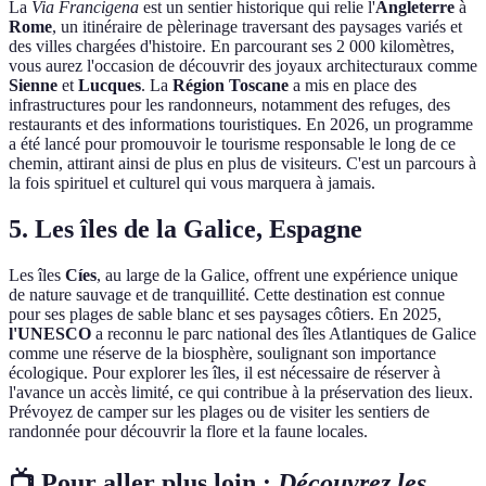
La
Via Francigena
est un sentier historique qui relie l'
Angleterre
à
Rome
, un itinéraire de pèlerinage traversant des paysages variés et
des villes chargées d'histoire. En parcourant ses 2 000 kilomètres,
vous aurez l'occasion de découvrir des joyaux architecturaux comme
Sienne
et
Lucques
. La
Région Toscane
a mis en place des
infrastructures pour les randonneurs, notamment des refuges, des
restaurants et des informations touristiques. En 2026, un programme
a été lancé pour promouvoir le tourisme responsable le long de ce
chemin, attirant ainsi de plus en plus de visiteurs. C'est un parcours à
la fois spirituel et culturel qui vous marquera à jamais.
5. Les îles de la Galice, Espagne
Les îles
Cíes
, au large de la Galice, offrent une expérience unique
de nature sauvage et de tranquillité. Cette destination est connue
pour ses plages de sable blanc et ses paysages côtiers. En 2025,
l'UNESCO
a reconnu le parc national des îles Atlantiques de Galice
comme une réserve de la biosphère, soulignant son importance
écologique. Pour explorer les îles, il est nécessaire de réserver à
l'avance un accès limité, ce qui contribue à la préservation des lieux.
Prévoyez de camper sur les plages ou de visiter les sentiers de
randonnée pour découvrir la flore et la faune locales.
📺 Pour aller plus loin :
Découvrez les