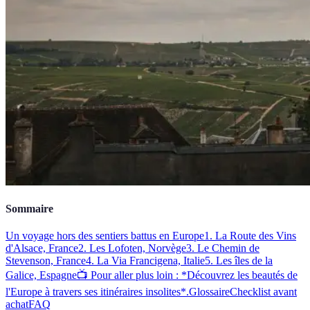
Sommaire
Un voyage hors des sentiers battus en Europe
1. La Route des Vins
d'Alsace, France
2. Les Lofoten, Norvège
3. Le Chemin de
Stevenson, France
4. La Via Francigena, Italie
5. Les îles de la
Galice, Espagne
📺 Pour aller plus loin : *Découvrez les beautés de
l'Europe à travers ses itinéraires insolites*.
Glossaire
Checklist avant
achat
FAQ