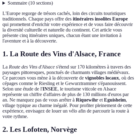
Sommaire
(
10
sections
)
L'Europe regorge de trésors cachés, loin des circuits touristiques
traditionnels. Chaque pays offre des
itinéraires insolites Europe
qui promettent d'enrichir votre expérience et de vous faire découvrir
la diversité culturelle et naturelle du continent. Cet article vous
présente cinq itinéraires uniques, chacun étant une invitation à
l'aventure et à la découverte.
1. La Route des Vins d'Alsace, France
La
Route des Vins d'Alsace
s'étend sur 170 kilomètres à travers des
paysages pittoresques, ponctués de charmants villages médiévaux.
Ce parcours vous mène à la découverte de
vignobles locaux
, où des
cépages comme le Riesling et le Gewurztraminer s'épanouissent.
Selon une étude de l'
INSEE
, le tourisme viticole en Alsace
représente un chiffre d'affaires de plus de 130 millions d'euros par
an. Ne manquez pas de vous arrêter à
Riquewihr
et
Eguisheim
,
village typique au charme inégalé. Pour profiter pleinement de cette
expérience, envisagez de louer un vélo afin de parcourir la route à
votre rythme.
2. Les Lofoten, Norvège