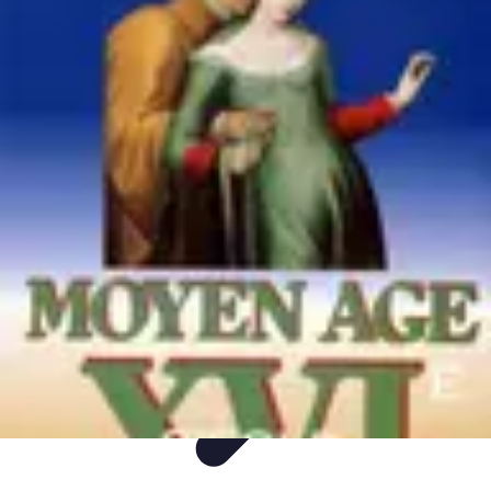
Itinéraires Insolites
Road Trip
Transport
Destinations
Randonnée
Tendances
Itinéraires Insolites