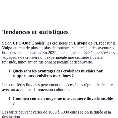
Printemps
Automne
Saison
Été (juillet
S
(avril à
(septembre à
idéale
à août)
es
juin)
novembre)
Tendances et statistiques
Selon
UFC-Que Choisir
, les croisières en
Europe de l’Est
et sur la
Volga
attirent de plus en plus de touristes recherchant des aventures
hors des sentiers battus. En 2025, une enquête a révélé que 35% des
voyageurs de croisière ont expérimenté une croisière fluviale
revisitée, innovant en fusionnant localité et découverte.
Quels sont les avantages des croisières fluviales par
rapport aux croisières maritimes ?
Les croisières fluviales permettent un accès à des régions intérieures
avec un accent sur l'immersion culturelle.
Combien coûte en moyenne une croisière fluviale insolite
?
Les tarifs peuvent varier de 1000 à 5000 euros selon la durée et la
destination.