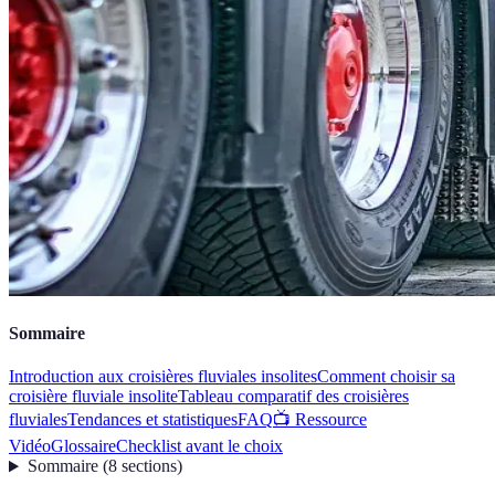
Sommaire
Introduction aux croisières fluviales insolites
Comment choisir sa
croisière fluviale insolite
Tableau comparatif des croisières
fluviales
Tendances et statistiques
FAQ
📺 Ressource
Vidéo
Glossaire
Checklist avant le choix
Sommaire
(
8
sections
)