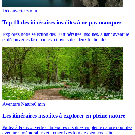
Découvertes
6
min
Top 10 des itinéraires insolites à ne pas manquer
Explorez notre sélection des 10 itinéraires insolites, alliant aventure
et découvertes fascinantes à travers des lieux inattendus.
Aventure Nature
6
min
Les itinéraires insolites à explorer en pleine nature
Partez à la découverte d'itinéraires insolites en pleine nature pour des
aventures mémorables et immersives loin des sentiers battus.