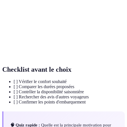
Terme
Définition
Croisière fluviale
Route de voyage sur rivière ou fleuve
Impact des saisons sur les conditions de
Saisonnalité
voyage
Expérience
Interaction directe et profonde avec
immersive
l'environnement
Checklist avant le choix
[ ] Vérifier le confort souhaité
[ ] Comparer les durées proposées
[ ] Contrôler la disponibilité saisonnière
[ ] Rechercher des avis d'autres voyageurs
[ ] Confirmer les points d'embarquement
🧠 Quiz rapide :
Quelle est la principale motivation pour