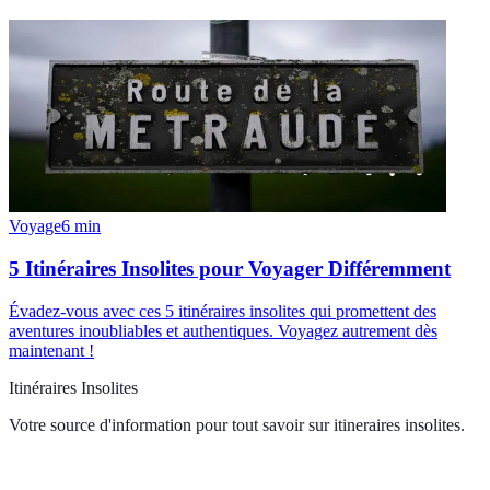
Voyage
6
min
5 Itinéraires Insolites pour Voyager Différemment
Évadez-vous avec ces 5 itinéraires insolites qui promettent des
aventures inoubliables et authentiques. Voyagez autrement dès
maintenant !
Itinéraires Insolites
Votre source d'information pour tout savoir sur
itineraires insolites
.