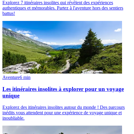
Explorez 7 itinéraires insolites qui révèlent des expériences
authentiques et mémorables. Partez à l'aventure hors des sentiers
battus!
Aventure
6
min
Les itinéraires insolites à explorer pour un voyage
unique
Explorez des itinéraires insolites autour du monde ! Des parcours
inédits vous attendent pour une expérience de voyage unique et
inoubliable.