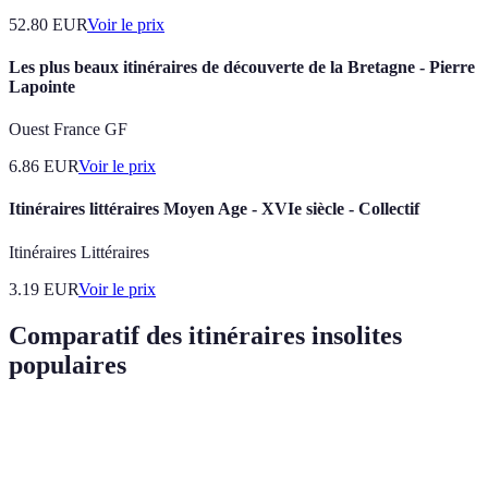
52.80
EUR
Voir le prix
Les plus beaux itinéraires de découverte de la Bretagne - Pierre
Lapointe
Ouest France GF
6.86
EUR
Voir le prix
Itinéraires littéraires Moyen Age - XVIe siècle - Collectif
Itinéraires Littéraires
3.19
EUR
Voir le prix
Comparatif des itinéraires insolites
populaires
Critère
Île de Socotra
Sentier des Douaniers
Capp
Écotourisme
Oui
Non
Oui