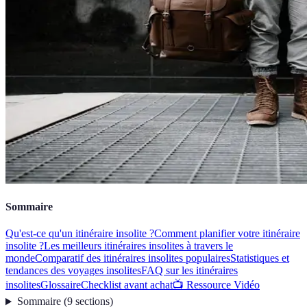
Sommaire
Qu'est-ce qu'un itinéraire insolite ?
Comment planifier votre itinéraire
insolite ?
Les meilleurs itinéraires insolites à travers le
monde
Comparatif des itinéraires insolites populaires
Statistiques et
tendances des voyages insolites
FAQ sur les itinéraires
insolites
Glossaire
Checklist avant achat
📺 Ressource Vidéo
Sommaire
(
9
sections
)