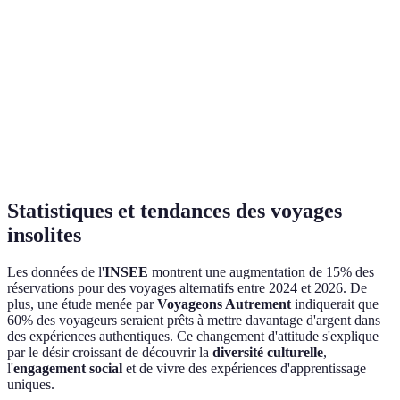
Accessibilité
Difficile
Facile
Modé
Culture
Riche
Merveilleuse
Uniqu
locale
Durée
1 à 2 semaines
5 à 7 jours
3 à 5 
recommandée
Statistiques et tendances des voyages
insolites
Les données de l'
INSEE
montrent une augmentation de 15% des
réservations pour des voyages alternatifs entre 2024 et 2026. De
plus, une étude menée par
Voyageons Autrement
indiquerait que
60% des voyageurs seraient prêts à mettre davantage d'argent dans
des expériences authentiques. Ce changement d'attitude s'explique
par le désir croissant de découvrir la
diversité culturelle
,
l'
engagement social
et de vivre des expériences d'apprentissage
uniques.