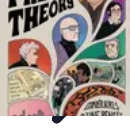
Itinéraires Insolites
Road Trip
Transport
Destinations
Randonnée
Tendances
Itinéraires Insolites