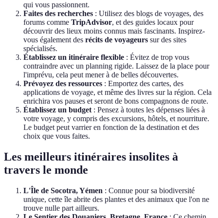
qui vous passionnent.
Faites des recherches
: Utilisez des blogs de voyages, des
forums comme
TripAdvisor
, et des guides locaux pour
découvrir des lieux moins connus mais fascinants. Inspirez-
vous également des
récits de voyageurs
sur des sites
spécialisés.
Établissez un itinéraire flexible
: Évitez de trop vous
contraindre avec un planning rigide. Laissez de la place pour
l'imprévu, cela peut mener à de belles découvertes.
Prévoyez des ressources
: Emportez des cartes, des
applications de voyage, et même des livres sur la région. Cela
enrichira vos pauses et seront de bons compagnons de route.
Établissez un budget
: Pensez à toutes les dépenses liées à
votre voyage, y compris des excursions, hôtels, et nourriture.
Le budget peut varrier en fonction de la destination et des
choix que vous faites.
Les meilleurs itinéraires insolites à
travers le monde
L'Île de Socotra, Yémen
: Connue pour sa biodiversité
unique, cette île abrite des plantes et des animaux que l'on ne
trouve nulle part ailleurs.
Le Sentier des Douaniers, Bretagne, France
: Ce chemin