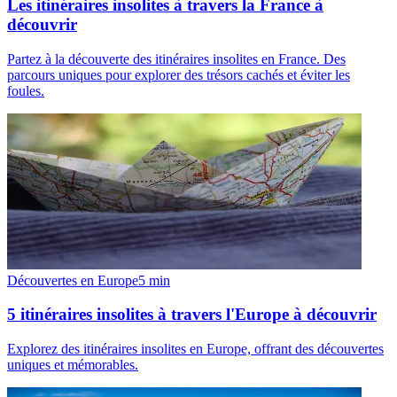
Les itinéraires insolites à travers la France à
découvrir
Partez à la découverte des itinéraires insolites en France. Des
parcours uniques pour explorer des trésors cachés et éviter les
foules.
Découvertes en Europe
5
min
5 itinéraires insolites à travers l'Europe à découvrir
Explorez des itinéraires insolites en Europe, offrant des découvertes
uniques et mémorables.