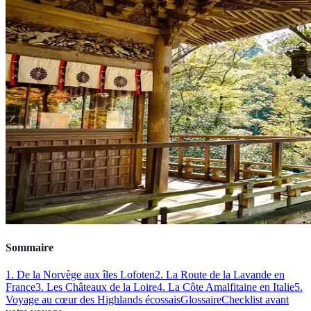
Sommaire
1. De la Norvège aux îles Lofoten
2. La Route de la Lavande en
France
3. Les Châteaux de la Loire
4. La Côte Amalfitaine en Italie
5.
Voyage au cœur des Highlands écossais
Glossaire
Checklist avant