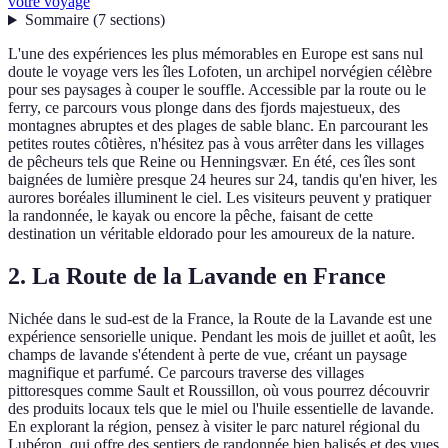
votre voyage
Sommaire
(
7
sections
)
L'une des expériences les plus mémorables en Europe est sans nul
doute le voyage vers les îles Lofoten, un archipel norvégien célèbre
pour ses paysages à couper le souffle. Accessible par la route ou le
ferry, ce parcours vous plonge dans des fjords majestueux, des
montagnes abruptes et des plages de sable blanc. En parcourant les
petites routes côtières, n'hésitez pas à vous arrêter dans les villages
de pêcheurs tels que Reine ou Henningsvær. En été, ces îles sont
baignées de lumière presque 24 heures sur 24, tandis qu'en hiver, les
aurores boréales illuminent le ciel. Les visiteurs peuvent y pratiquer
la randonnée, le kayak ou encore la pêche, faisant de cette
destination un véritable eldorado pour les amoureux de la nature.
2. La Route de la Lavande en France
Nichée dans le sud-est de la France, la Route de la Lavande est une
expérience sensorielle unique. Pendant les mois de juillet et août, les
champs de lavande s'étendent à perte de vue, créant un paysage
magnifique et parfumé. Ce parcours traverse des villages
pittoresques comme Sault et Roussillon, où vous pourrez découvrir
des produits locaux tels que le miel ou l'huile essentielle de lavande.
En explorant la région, pensez à visiter le parc naturel régional du
Lubéron, qui offre des sentiers de randonnée bien balisés et des vues