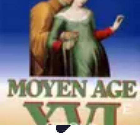
Itinéraires Insolites
Road Trip
Transport
Destinations
Randonnée
Tendances
Itinéraires Insolites