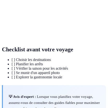
panoramiques
recommandées pour les voyages en voiture.
Gastronomie
Cuisine typique d'une région, incluant des
locale
ingrédients cultivés ou produits localement.
Patrimoine
Site de valeur universelle reconnu par
mondial
l'UNESCO pour sa culture ou sa nature unique.
Checklist avant votre voyage
[ ] Choisir les destinations
[ ] Planifier les arrêts
[ ] Vérifier la saison pour les activités
[ ] Se munir d'un appareil photo
[ ] Explorer la gastronomie locale
💡 Avis d'expert :
Lorsque vous planifiez votre voyage,
assurez-vous de consulter des guides fiables pour maximiser