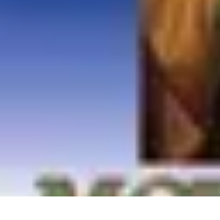
Itinéraires Insolites
Road Trip
Transport
Destinations
Randonnée
Tendances
Itinéraires Insolites