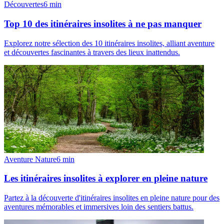
Découvertes
6
min
Top 10 des itinéraires insolites à ne pas manquer
Explorez notre sélection des 10 itinéraires insolites, alliant aventure
et découvertes fascinantes à travers des lieux inattendus.
Aventure Nature
6
min
Les itinéraires insolites à explorer en pleine nature
Partez à la découverte d'itinéraires insolites en pleine nature pour des
aventures mémorables et immersives loin des sentiers battus.