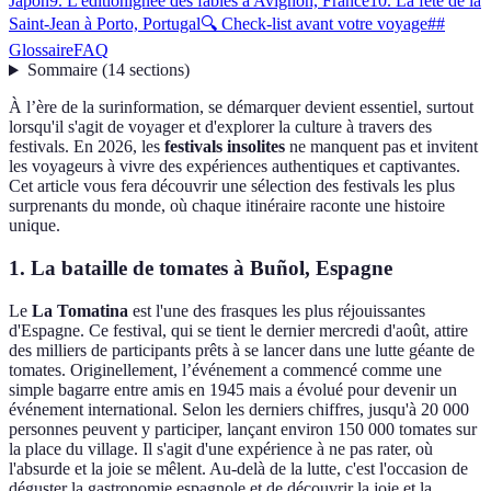
Japon
9. L'éditionignee des fables à Avignon, France
10. La fête de la
Saint-Jean à Porto, Portugal
🔍 Check-list avant votre voyage
##
Glossaire
FAQ
Sommaire
(
14
sections
)
À l’ère de la surinformation, se démarquer devient essentiel, surtout
lorsqu'il s'agit de voyager et d'explorer la culture à travers des
festivals. En 2026, les
festivals insolites
ne manquent pas et invitent
les voyageurs à vivre des expériences authentiques et captivantes.
Cet article vous fera découvrir une sélection des festivals les plus
surprenants du monde, où chaque itinéraire raconte une histoire
unique.
1. La bataille de tomates à Buñol, Espagne
Le
La Tomatina
est l'une des frasques les plus réjouissantes
d'Espagne. Ce festival, qui se tient le dernier mercredi d'août, attire
des milliers de participants prêts à se lancer dans une lutte géante de
tomates. Originellement, l’événement a commencé comme une
simple bagarre entre amis en 1945 mais a évolué pour devenir un
événement international. Selon les derniers chiffres, jusqu'à 20 000
personnes peuvent y participer, lançant environ 150 000 tomates sur
la place du village. Il s'agit d'une expérience à ne pas rater, où
l'absurde et la joie se mêlent. Au-delà de la lutte, c'est l'occasion de
déguster la gastronomie espagnole et de découvrir la joie et la