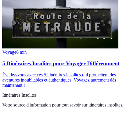
Voyage
6
min
5 Itinéraires Insolites pour Voyager Différemment
Évadez-vous avec ces 5 itinéraires insolites qui promettent des
aventures inoubliables et authentiques. Voyagez autrement dès
maintenant !
Itinéraires Insolites
Votre source d'information pour tout savoir sur
itineraires insolites
.