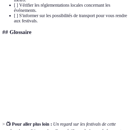
[ ] Vérifier les réglementations locales concernant les
événements.
[ ] S'informer sur les possibilités de transport pour vous rendre
aux festivals.
## Glossaire
Terme
Définition
Événement culturel réunissant des activités artistiques
Festival
et communautaires sur un thème particulier.
Hanami
Tradition japonaise célébrant la floraison des cerisiers.
Burning
Festival artistique populaire dans le désert du Nevada.
Man
>
📺 Pour aller plus loin :
Un regard sur les festivals de cette