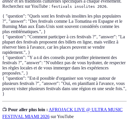
année
et les traditions culturelles spécifiques à chaque événement.
Recherchez sur YouTube :
.
festivals insolites 2026
{ "question": "Quels sont les festivals insolites les plus populaires
?", "answer": "Des festivals comme La Tomatina en Espagne et le
Burning Man aux États-Unis sont souvent considérés comme les
plus emblématiques.", }
{ "question": "Comment participer à ces festivals ?", "answer": "La
plupart des festivals proposent des billets en ligne, mais veillez à
réserver bien à l'avance, car les places peuvent se vendre
rapidement.", }
{ "question": "Y a-t-il des conseils pour profiter pleinement des
festivals ?", "answer": "N'oubliez pas de vous hydrater, de respecter
les règles locales et de vous immerger dans les expériences
proposées.", }
{ "question": "Est-il possible d'organiser son voyage autour de
plusieurs festivals ?", "answer": "Oui, en planifiant à l'avance, vous
pouvez visiter plusieurs festivals dans une région en une seule fois.",
}
📺
Pour aller plus loin :
AFROJACK LIVE @ ULTRA MUSIC
FESTIVAL MIAMI 2026
sur YouTube