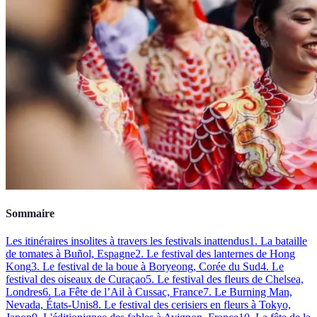
Sommaire
Les itinéraires insolites à travers les festivals inattendus
1. La bataille
de tomates à Buñol, Espagne
2. Le festival des lanternes de Hong
Kong
3. Le festival de la boue à Boryeong, Corée du Sud
4. Le
festival des oiseaux de Curaçao
5. Le festival des fleurs de Chelsea,
Londres
6. La Fête de l’Ail à Cussac, France
7. Le Burning Man,
Nevada, États-Unis
8. Le festival des cerisiers en fleurs à Tokyo,