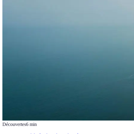
Découvertes
6
min