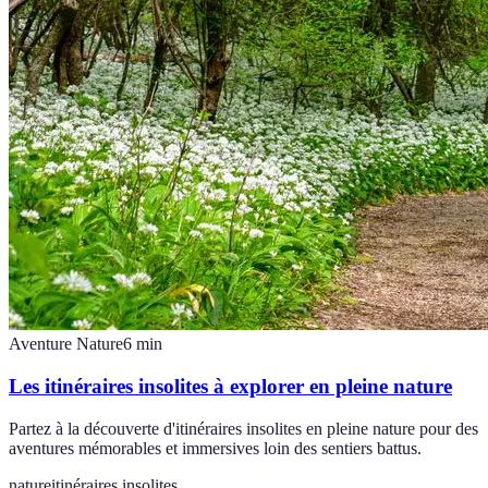
Aventure Nature
6
min
Les itinéraires insolites à explorer en pleine nature
Partez à la découverte d'itinéraires insolites en pleine nature pour des
aventures mémorables et immersives loin des sentiers battus.
nature
itinéraires insolites