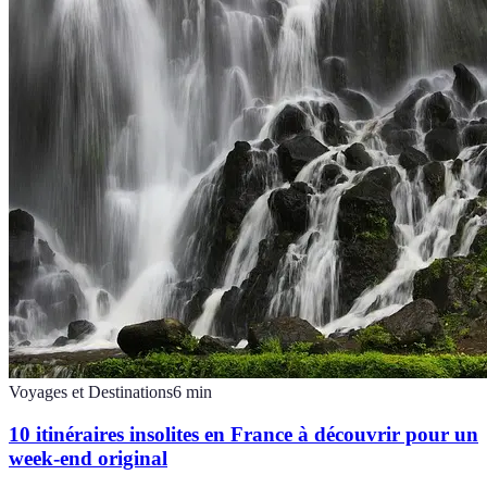
Voyages et Destinations
6
min
10 itinéraires insolites en France à découvrir pour un
week-end original