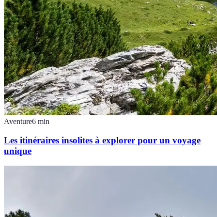
Aventure
6
min
Les itinéraires insolites à explorer pour un voyage
unique