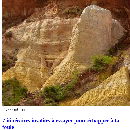
Évasion
6
min
7 itinéraires insolites à essayer pour échapper à la
foule