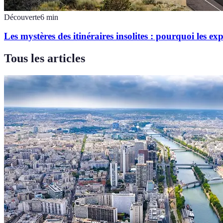
Découverte
6
min
Les mystères des itinéraires insolites : pourquoi les ex
Tous les articles